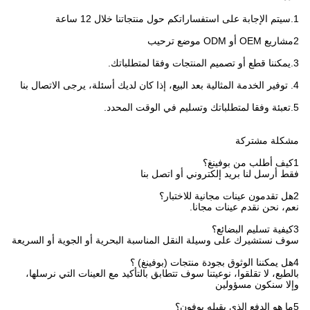
1.سيتم الإجابة على استفساراتكم حول منتجاتنا خلال 12 ساعة
2مشاريع OEM أو ODM موضع ترحيب
3.يمكننا قطع أو تصميم المنتجات وفقا لمتطلباتك.
4. توفير الخدمة المثالية بعد البيع، إذا كان لديك أسئلة، يرجى الاتصال بنا
5.تعبئة وفقا لمتطلباتك وتسليم في الوقت المحدد.
مشكلة مشتركة
1كيف أطلب من بوفينغ؟
فقط أرسل لنا بريد إلكتروني أو اتصل بنا
2هل تقدمون عينات مجانية للاختبار؟
نعم، نحن نقدم عينات مجانا.
3كيفية تسليم البضائع؟
سوف نستشيرك على وسيلة النقل المناسبة البحرية أو الجوية أو السريعة
4هل يمكننا الوثوق بجودة منتجات (بوفينغ) ؟
بالطبع، لا تقلقوا، نوعيتنا سوف تتطابق بالتأكيد مع العينات التي نرسلها،
وإلا سنكون مسؤولين
5ما هو الدفع الذي يقبله بوفون؟