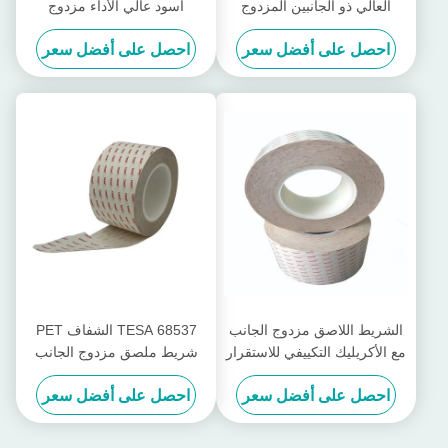
العالي ذو الجانبين المزدوج
أسود عالي الأداء مزدوج
TESA 61350 50μm
الجوانب مع لاصق أكريليك
احصل على أفضل سعر
احصل على أفضل سعر
معدل
الشريط اللاصق مزدوج الجانب
TESA 68537 الشفاف PET
مع الأكريليك التكييفي للاستقرار
شريط ملصق مزدوج الجانب
في الطقس الخارجي
0.1mm مضاد للارتداد مع
احصل على أفضل سعر
احصل على أفضل سعر
مقاومة درجات الحرارة العالية