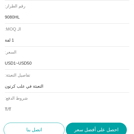
رقم الطراز:
9080HL
الـ MOQ:
1 لفة
السعر:
USD1~USD50
تفاصيل التعبئة:
التعبئة في علب كرتون
شروط الدفع:
T/T
احصل على أفضل سعر
اتصل بنا