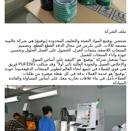
ملف الشركة
شنتشن بوفينغ المواد التعبئة والتغليف المحدودة (بوفينغ) هي شركة عالمية
مصنعة للآلات، التي تكرس في مجال الدقة القطع القطع، وتصميم
المنتجات اللاصقة،منتجات العزل، الحصول على أفضل الحلول وتحسين
جودة وأداء المنتجات للعميل.
مبدأ تشغيل شركة "بوفينغ" هو "التنفيذ على أساس السوق
والإخلاص،العميل والجودة العالية تأتي أولاً".وقد شكلت PUFENG فريق
فني قوي للعملاء في جميع أنحاء العالم لتطوير المنتجات الدقيقةمبدأ جودة
"بوفينغ" هو خدمة العملاء بدقة في كل نقطة صغيرة من طلبات
العملاء.نأمل في بناء علاقات تجارية معك على أساس المساواة والفائدة
المتبادلة.