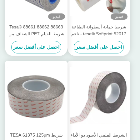
فيديو
فيديو
شريط حماية أسطوانة الطباعة
Tesa® 88661 88662 88663
tesa® Softprint 52017 - ناعم
شريط للفيلم PET الشفاف من
جانبيين
احصل على أفضل سعر
احصل على أفضل سعر
الشريط الفلمي الأسود ذو الأداء
شريط TESA 61375 125μm