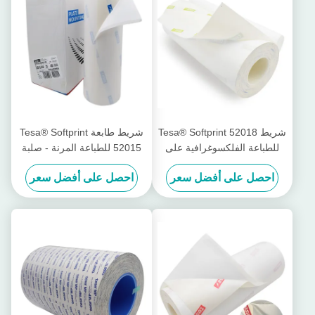
شريط Tesa® Softprint 52018
شريط طابعة Tesa® Softprint
للطباعة الفلكسوغرافية على
52015 للطباعة المرنة - صلبة
الوجهين - فائق النعومة
متوسطة
احصل على أفضل سعر
احصل على أفضل سعر