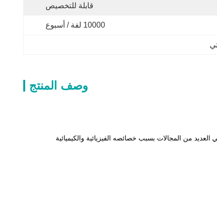
قابلة للتخصيص
10000 لفة / أسبوع
تي
وصف المنتج
 بلاستيكي خاص من البولي إيثيلين (PE)والذي استخدم على نطاق واسع في العديد من المجالات بسبب خصائصه الفيزيائية والكيميائية