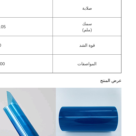
صلابة
سمك
5 ~ 0.2m
(
ملم
)
قوة الشد
150
المواصفات
1400 ملم
عرض المنتج