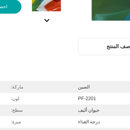
احص
صف المنتج
الصين
ماركة:
PF-2201
لون:
حيوان أليف
سطح:
درجة الغذاء
ميزة: