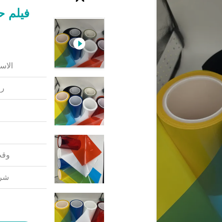
فيلم ح
الاس
رق
وقت
شرو