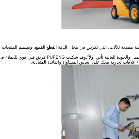
المية مصنعة للآلات، التي تكرس في مجال الدقة القطع القطع، وتصميم المنتج
مبدأ تشغيل شركة "بوفينغ" هو "التنفيذ على أساس السوق والإخل
علاقات تجارية معك على أساس المساواة والفائدة المتبادلة.