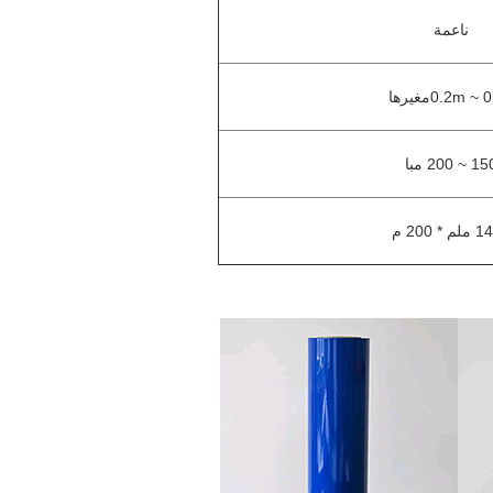
ناعمة
0.0
م
غيرها
 ~ 200 مبا
 * 200 م