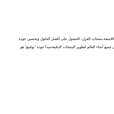
ات اللاصقة،منتجات العزل، الحصول على أفضل الحلول وتحسين جودة
اص،العميل والجودة العالية تأتي أولاً".وقد شكلت PUFENG فريق فني قوي للعملاء في جميع أنحاء العالم لتطوير المنتجات الدقيقةمبدأ جودة "بوفينغ" هو