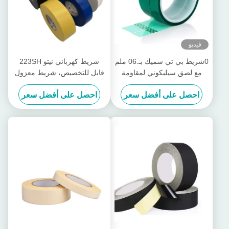
فيديو
0شريط بي تي سميك بـ.06 ملم
شريط كهربائي نيتو 223SH
مع لصق سيليكوني لمقاومة
قابل للتخصيص، شريط معزول
درجات الحرارة العالية حتى 200
من البولي فينيل كلورايد (PVC)
احصل على أفضل سعر
احصل على أفضل سعر
درجة مئوية
ومثبط للهب مع لاصق مطاطي