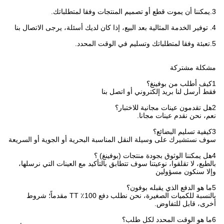
3.يمكننا أن يموت قطع أو تصميم المنتجات وفقا لمتطلباتك.
4. توفير الخدمة المثالية بعد البيع، إذا كان لديك أسئلة، يرجى الاتصال بنا
5.تعبئة وفقا لمتطلباتك وتسليم في الوقت المحدد.
مشكلة مشتركة
1كيف أطلب من بوفينغ؟
فقط أرسل لنا بريد إلكتروني أو اتصل بنا
2هل تقدمون عينات مجانية للاختبار؟
نعم، نحن نقدم عينات مجانا.
3كيفية تسليم البضائع؟
سوف نستشيرك على وسيلة النقل المناسبة البحرية أو الجوية أو السريعة
4هل يمكننا الوثوق بجودة منتجات (بوفينغ) ؟
بالطبع، لا تقلقوا، نوعيتنا سوف تتطابق بالتأكيد مع العينات التي نرسلها،
وإلا سنكون مسؤولين
5ما هو الدفع الذي يقبله بوفون؟
بالنسبة للكميات الصغيرة، نحن نطلب دفع 100٪ TT مقدماً؛ شروط
أخرى، قابل للتفاوض.
6ما هو الوقت المحدد لكل طلب؟