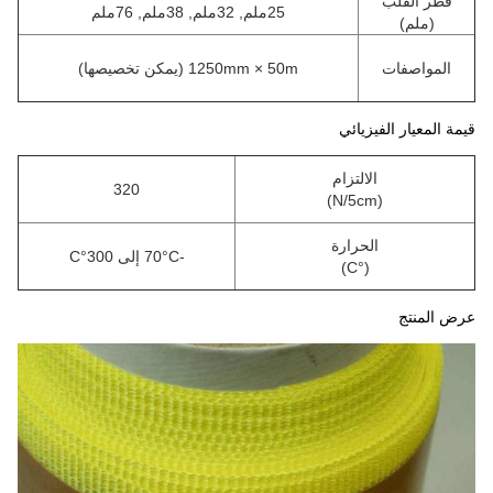
قطر القلب
25ملم, 32ملم, 38ملم, 76ملم
(ملم)
المواصفات
1250mm × 50m (يمكن تخصيصها)
قيمة المعيار الفيزيائي
الالتزام
320
(N/5cm)
الحرارة
-70°C إلى 300°C
(°C)
عرض المنتج