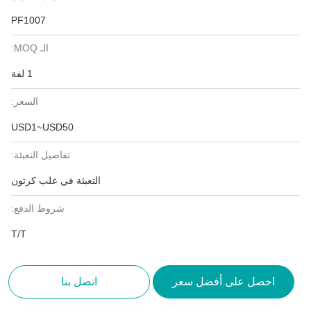
PF1007
الـ MOQ:
1 لفة
السعر:
USD1~USD50
تفاصيل التعبئة:
التعبئة في علب كرتون
شروط الدفع:
T/T
احصل على أفضل سعر
اتصل بنا