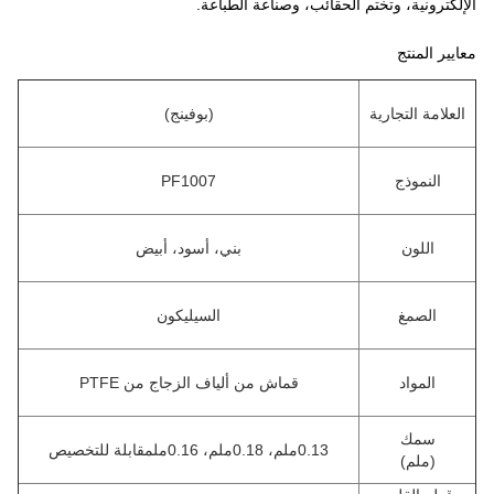
الإلكترونية، وتختم الحقائب، وصناعة الطباعة.
معايير المنتج
العلامة التجارية
(بوفينج)
النموذج
PF1007
اللون
بني، أسود، أبيض
الصمغ
السيليكون
المواد
قماش من ألياف الزجاج من PTFE
سمك
0.13ملم، 0.18ملم، 0.16ملم
قابلة للتخصيص
(ملم)