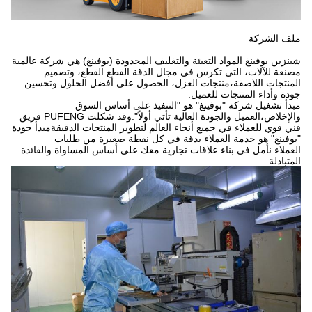
ملف الشركة
شينزين بوفينغ المواد التعبئة والتغليف المحدودة (بوفينغ) هي شركة عالمية
مصنعة للآلات، التي تكرس في مجال الدقة القطع القطع، وتصميم
المنتجات اللاصقة،منتجات العزل، الحصول على أفضل الحلول وتحسين
جودة وأداء المنتجات للعميل.
مبدأ تشغيل شركة "بوفينغ" هو "التنفيذ على أساس السوق
والإخلاص،العميل والجودة العالية تأتي أولاً".وقد شكلت PUFENG فريق
فني قوي للعملاء في جميع أنحاء العالم لتطوير المنتجات الدقيقةمبدأ جودة
"بوفينغ" هو خدمة العملاء بدقة في كل نقطة صغيرة من طلبات
العملاء.نأمل في بناء علاقات تجارية معك على أساس المساواة والفائدة
المتبادلة.