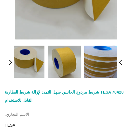
TESA 70420 شريط مزدوج الجانبين سهل التمدد لإزالة شريط البطارية
القابل للاستخدام
الاسم التجاري:
TESA