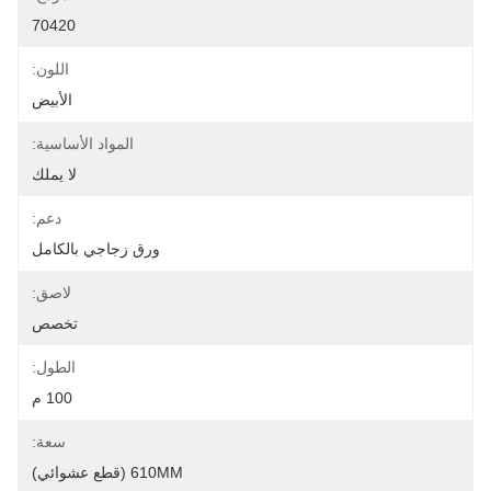
70420
اللون:
الأبيض
المواد الأساسية:
لا يملك
دعم:
ورق زجاجي بالكامل
لاصق:
تخصص
الطول:
100 م
سعة:
610MM (قطع عشوائي)