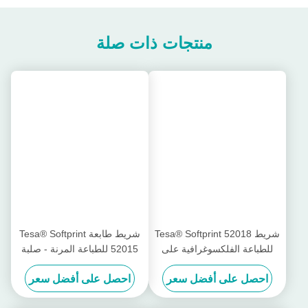
2هل تقدمون عينات مجانية للاختبار؟
نعم، نحن نقدم عينات مجانا.
3كيفية تسليم البضائع؟
سوف نستشيرك على وسيلة النقل المناسبة البحرية أو الجوية أو السريعة
4هل يمكننا الوثوق بجودة منتجات (بوفينغ) ؟
بالطبع، لا تقلقوا، نوعيتنا سوف تتطابق بالتأكيد مع العينات التي نرسلها،
وإلا سنكون مسؤولين.
5ما هو الدفع الذي يقبله بوفون؟
بالنسبة للكميات الصغيرة، نحن نطلب دفع 100٪ TT مقدماً؛ شروط
أخرى، قابل للتفاوض.
6ما هو الوقت المحدد لكل طلب؟
إذا كان الشريط الذي طلبته في المخزون، يمكننا تسليمه خلال 1 ~ 3 أيام.
إذا كان هناك حاجة إلى قطع الميت، يتم تحديد وقت التسليم حسب
الكمية.
العلامات:
شريط مزدوج الوجهين
شريط لاصق مزدوج الوجهين 3 متر
شريط لاصق ذو وجهين