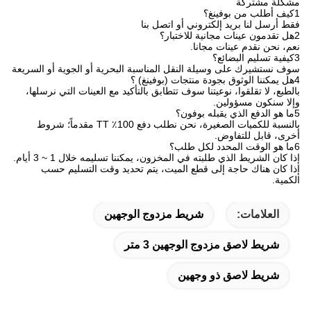
تعبئة النقل
ملف الشركة
شينزين بوفينغ المواد التعبئة والتغليف المحدودة (بوفينغ) هي شركة عالمية
مصنعة للآلات، التي تكرس في مجال الدقة القطع القطع، وتصميم
المنتجات اللاصقة،منتجات العزل، الحصول على أفضل الحلول وتحسين
جودة وأداء المنتجات للعميل.
مبدأ تشغيل شركة "بوفينغ" هو "التنفيذ على أساس السوق
والإخلاص،العميل والجودة العالية تأتي أولاً".وقد شكلت PUFENG فريق
فني قوي للعملاء في جميع أنحاء العالم لتطوير المنتجات الدقيقةمبدأ جودة
"بوفينغ" هو خدمة العملاء بدقة في كل نقطة صغيرة من طلبات
العملاء.نأمل في بناء علاقات تجارية معك على أساس المساواة والفائدة
المتبادلة.
خدماتنا
1.سيتم الإجابة على استفساراتكم حول منتجاتنا خلال 12 ساعة
2مشاريع OEM أو ODM موضع ترحيب
3.يمكننا قطع أو تصميم المنتجات وفقا لمتطلباتك.
4. توفير خدمة مثالية بعد البيع، إذا كان لديك أسئلة، يرجى الاتصال بنا.
5.تعبئة وفقا لمتطلباتك وتسليم في الوقت المحدد.
مشكلة مشتركة
1كيف أطلب من بوفينغ؟
فقط أرسل لنا بريد إلكتروني أو اتصل بنا