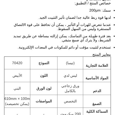
خصائص المنتج / التطبيق:
سمك: 200
μm
لديها قوة ربط عالية جدا لضمان تأثير التثبيت الجيد.
عندما تتعرض للهزات أو التأثير ، يمكن أن تحافظ على قوة الالتصاق
المستقرة وليس من السهل السقوط.
بعد فترة طويلة من التماسك، يمكن إزالته ببساطة عن طريق تمديد
الشريط، ولا يترك أي صمغ متبقي.
تستخدم لتثبيت مؤقت أو دائم للمكونات في المعدات الإلكترونية.
معايير المنتج
(تيسا)
النموذج
70420
العلامة التجارية
ليس لدي
اللون
الأبيض
المواد الأساسية
ورق زجاجي
لون الورق
البني
الدعم
بالكامل
610mm × 100m
التخصص
المواصفات
الصمغ
(يمكن تخصيصه)
السماكة الكلية
200 ميكرومتر
-
-