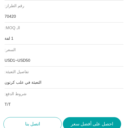
رقم الطراز:
70420
الـ MOQ:
1 لفة
السعر:
USD1~USD50
تفاصيل التعبئة:
التعبئة في علب كرتون
شروط الدفع:
T/T
احصل على أفضل سعر
اتصل بنا