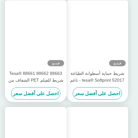
منتجات ذات صلة
شريط Tesa® Softprint 52018
شريط طابعة Tesa® Softprint
للطباعة الفلكسوغرافية على
52015 للطباعة المرنة - صلبة
الوجهين - فائق النعومة
متوسطة
احصل على أفضل سعر
احصل على أفضل سعر