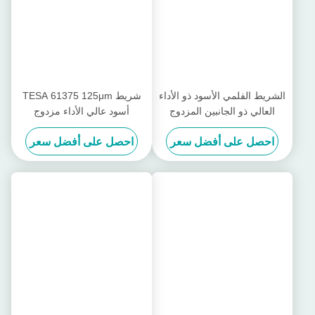
فيديو
فيديو
شريط حماية أسطوانة الطباعة
Tesa® 88661 88662 88663
tesa® Softprint 52017 - ناعم
شريط للفيلم PET الشفاف من
جانبيين
احصل على أفضل سعر
احصل على أفضل سعر