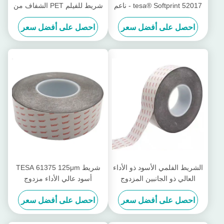
tesa® Softprint 52017 - ناعم
شريط للفيلم PET الشفاف من
جانبيين
احصل على أفضل سعر
احصل على أفضل سعر
الشريط الفلمي الأسود ذو الأداء
شريط TESA 61375 125μm
العالي ذو الجانبين المزدوج
أسود عالي الأداء مزدوج
TESA 61350 50μm
الجوانب مع لاصق أكريليك
احصل على أفضل سعر
احصل على أفضل سعر
معدل