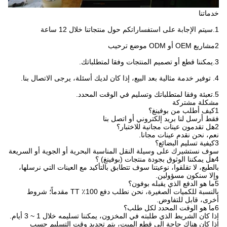
خدماتنا
1.سيتم الإجابة على استفساراتكم حول منتجاتنا خلال 12 ساعة
2مشاريع OEM أو ODM موضع ترحيب
3.يمكننا قطع أو تصميم المنتجات وفقا لمتطلباتك.
4. توفير خدمة مثالية بعد البيع، إذا كان لديك أسئلة، يرجى الاتصال بنا.
5.تعبئة وفقا لمتطلباتك وتسليم في الوقت المحدد.
مشكلة مشتركة
1كيف أطلب من بوفينغ؟
فقط أرسل لنا بريد إلكتروني أو اتصل بنا
2هل تقدمون عينات مجانية للاختبار؟
نعم، نحن نقدم عينات مجانا.
3كيفية تسليم البضائع؟
سوف نستشيرك على وسيلة النقل المناسبة البحرية أو الجوية أو السريعة
4هل يمكننا الوثوق بجودة منتجات (بوفينغ) ؟
بالطبع، لا تقلقوا، نوعيتنا سوف تتطابق بالتأكيد مع العينات التي نرسلها،
وإلا سنكون مسؤولين.
5ما هو الدفع الذي يقبله بوفون؟
بالنسبة للكميات الصغيرة، نحن نطلب دفع 100٪ TT مقدماً؛ شروط
أخرى، قابل للتفاوض.
6ما هو الوقت المحدد لكل طلب؟
إذا كان الشريط الذي طلبته في المخزون، يمكننا تسليمه خلال 1 ~ 3 أيام.
إذا كان هناك حاجة إلى قطع الميت، يتم تحديد وقت التسليم حسب