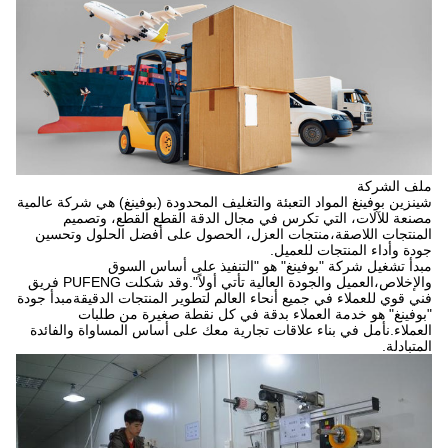
ملف الشركة
شينزين بوفينغ المواد التعبئة والتغليف المحدودة (بوفينغ) هي شركة عالمية
مصنعة للآلات، التي تكرس في مجال الدقة القطع القطع، وتصميم
المنتجات اللاصقة،منتجات العزل، الحصول على أفضل الحلول وتحسين
جودة وأداء المنتجات للعميل.
مبدأ تشغيل شركة "بوفينغ" هو "التنفيذ على أساس السوق
والإخلاص،العميل والجودة العالية تأتي أولاً".وقد شكلت PUFENG فريق
فني قوي للعملاء في جميع أنحاء العالم لتطوير المنتجات الدقيقةمبدأ جودة
"بوفينغ" هو خدمة العملاء بدقة في كل نقطة صغيرة من طلبات
العملاء.نأمل في بناء علاقات تجارية معك على أساس المساواة والفائدة
المتبادلة.