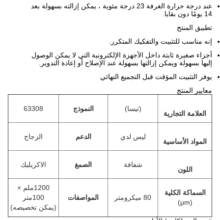
عند درجة حرارة الغرفة 23 درجة مئوية ، يمكن إزالته بسهولة بعد
14 يومًا دون بقايا.
تطبيق المنتج
إنه مناسب للتثبيت والتفكيك المتكرر.
أجزاء صغيرة ثابتة داخل الأجهزة الإلكترونية التي لا يمكن الوصول
إليها بسهولة ويمكن إزالتها بسهولة عند الإصلاح أو إعادة التدوير.
يوفر التثبيت المؤقت قبل التجميع النهائي
معايير المنتج
(تيسا)
النموذج
63308
العلامة التجارية
ليس لدي
الدعم
الزجاج
المواد الأساسية
شفافة
الصمغ
الاكريليك
اللون
1200ملم ×
السماكة الكلية
80 ميكرومتر
المواصفات
100متر
)
μm
(
(يمكن تخصيصه)