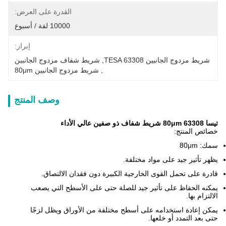
القدرة على العرض:
10000 لفة / أسبوع
إبراز:
شريط مزدوج الجانبين TESA 63308
, 
شريط شفاف مزدوج الجانبين
, 
شريط مزدوج الجانبين 80μm
وصف المنتج
تيسا 63308 80μm شريط شفاف ذو صفين عالي الأداء
خصائص المنتج:
سمك: 80
μm
يظهر تأثير جيد على مواد مختلفة.
قادرة على تحمل القوى الخارجية الكبيرة دون فقدان الالتصاق.
يمكنه الحفاظ على تأثير جيد للصلة حتى على الأسطح التي يصعب
الالتزام بها.
يمكن إعادة استخدامه على أسطح مختلفة من الأوراق ويظل لزجًا
حتى بعد التمدد أو خلعها.