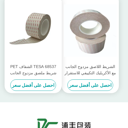
الشريط اللاصق مزدوج الجانب
TESA 68537 الشفاف PET
مع الأكريليك التكييفي للاستقرار
شريط ملصق مزدوج الجانب
في الطقس الخارجي
0.1mm مضاد للارتداد مع
احصل على أفضل سعر
احصل على أفضل سعر
مقاومة درجات الحرارة العالية