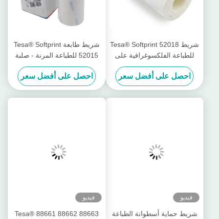
شريط Tesa® Softprint 52018
شريط طابعة Tesa® Softprint
للطباعة الفلكسوغرافية على
52015 للطباعة المرنة - صلبة
الوجهين - فائق النعومة
متوسطة
احصل على أفضل سعر
احصل على أفضل سعر
فيديو
فيديو
شريط حماية أسطوانة الطباعة
Tesa® 88661 88662 88663