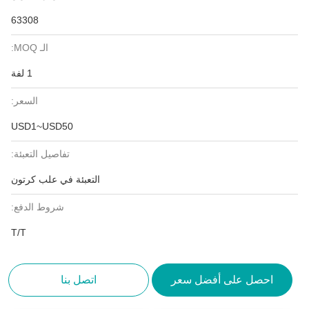
63308
الـ MOQ:
1 لفة
السعر:
USD1~USD50
تفاصيل التعبئة:
التعبئة في علب كرتون
شروط الدفع:
T/T
احصل على أفضل سعر
اتصل بنا