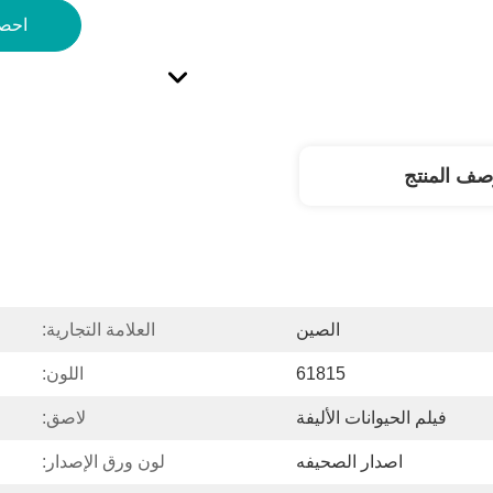
احص
صف المنتج
الصين
العلامة التجارية:
61815
اللون:
فيلم الحيوانات الأليفة
لاصق:
اصدار الصحيفه
لون ورق الإصدار: