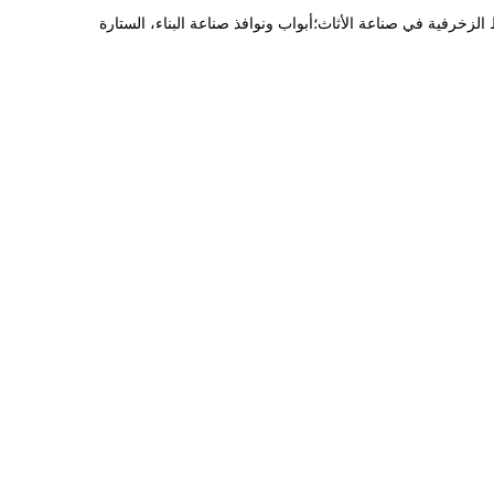
زخرفية والخطوط الزخرفية في صناعة الأثاث؛أبواب ونوافذ صناعة البناء، الستارة