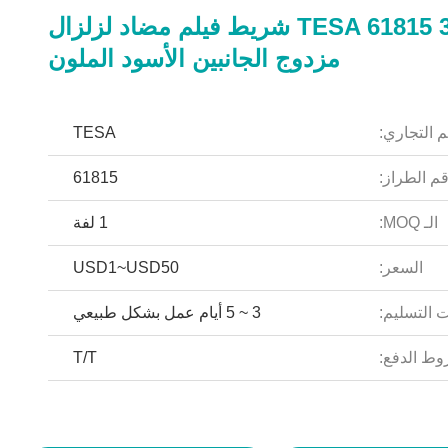
TESA 61815 300μm شريط فيلم مضاد لزلزال
مزدوج الجانبين الأسود الملون
م التجاري:
TESA
م الطراز:
61815
الـ MOQ:
1 لفة
السعر:
USD1~USD50
 التسليم:
3 ~ 5 أيام عمل بشكل طبيعي
ط الدفع:
T/T