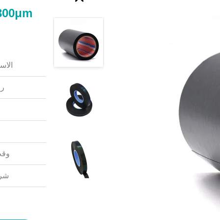
الاس
رق
وقت
شرو