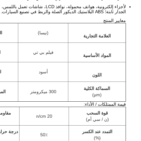
لأجزاء إلكترونية، هواتف محمولة،
الجدار ثابتة؛ ABS البلاستيك الديكور الصلة والربط في تصنيع السيارات.
معايير المنتج
(تيسا)
ال
العلامة التجارية
فيلم بي تي
ا
المواد الأساسية
أسود
ا
اللون
السماكة الكلية
300 ميكرومتر
الم
)
μm
(
قيمة الممتلكات / الأداء:
قوة السحب
مقاومة
20 n/cm
(ن / سي أم)
التمدد عند الكسر
درجة حرار
50٪
(%)