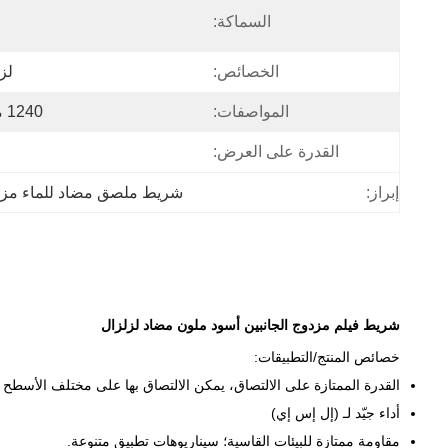
السماكة:
الخصائص:
لز
المواصفات:
1240 مم × 50 م (قابلة للتخصيص)
القدرة على العرض:
إبراز:
شريط ملصق مضاد للماء مزدوج
شريط فيلم مزدوج الجانبين أسود ملون مضاد لزلزال
خصائص المنتج/التطبيقات:
القدرة الممتازة على الالتصاق، يمكن الالتصاق بها على مختلف الأسطح
أداء جيّد لـ (إل إس إي)
مقاومة ممتازة للبيئات القاسية؛ سيناريوهات تطبيق متنوعة.