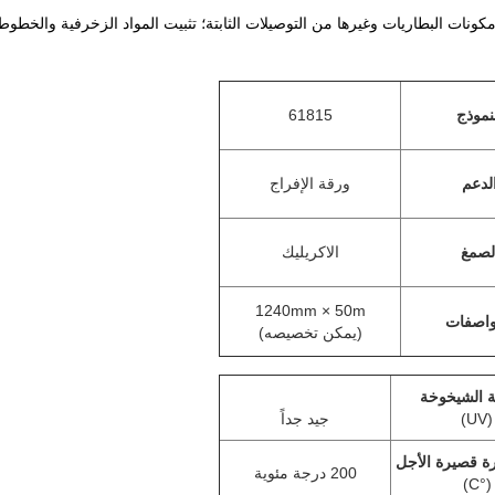
 نوافذ LCD، شاشات تعمل باللمس، مكونات البطاريات وغيرها من التوصيلات الثابتة؛ تثبيت المواد ال
نموذج
61815
لدعم
ورقة الإفراج
لصمغ
الاكريليك
1240mm × 50m
واصفات
(يمكن تخصيصه)
 الشيخوخة
(UV)
جيد جداً
ة قصيرة الأجل
200 درجة مئوية
(°C)