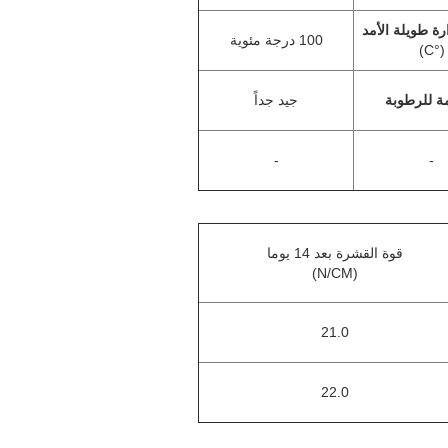
ة طويلة الأمد
100 درجة مئوية
(°C)
ة للرطوبة
جيد جداً
-
-
قوة القشرة بعد 14 يوما
(N/CM)
21.0
22.0