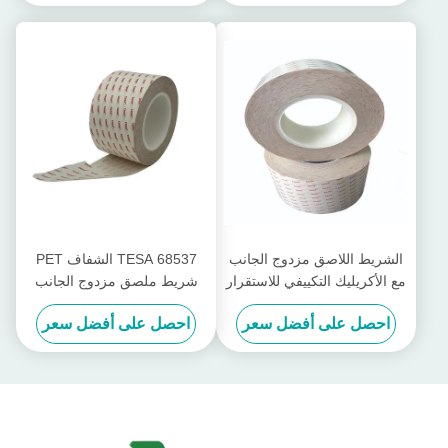
الشريط اللاصق مزدوج الجانب
TESA 68537 الشفاف PET
مع الأكريليك التكييفي للاستقرار
شريط ملصق مزدوج الجانب
في الطقس الخارجي
0.1mm مضاد للارتداد مع
احصل على أفضل سعر
احصل على أفضل سعر
مقاومة درجات الحرارة العالية