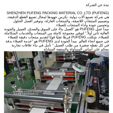
نبذة عن الشركة
SHENZHEN PUFENG PACKING MATERIAL CO.,LTD (PUFENG)
هي شركة تصنيع آلات دولية، تكرس جهودها لمجال تصنيع القطع الدقيقة،
وتصميم المنتجات اللاصقة، والمنتجات العازلة، وتوفير أفضل الحلول
وتحسين جودة وأداء المنتجات للعملاء.
مبدأ عمل PUFENG هو "العمل بناءً على السوق والصدق، العميل والجودة
العالية تأتي أولاً." لتوفير مجموعة كاملة من المنتجات والخدمات المتكاملة
للعملاء، شكلت PUFENG فريقًا تقنيًا قويًا لتقديم منتجات دقيقة للعملاء
في جميع أنحاء العالم. مبدأ الجودة لدى PUFENG هو "خدمة العملاء بدقة
في كل نقطة صغيرة من طلب العميل." نأمل في بناء علاقات تجارية
معكم على أساس المساواة والمنفعة المتبادلة.