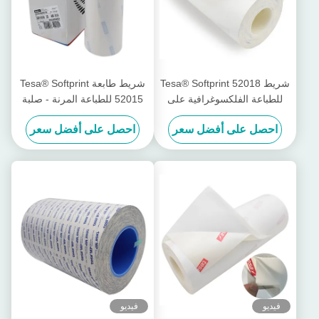
شريط Tesa® Softprint 52018
شريط طابعة Tesa® Softprint
للطباعة الفلكسوغرافية على
52015 للطباعة المرنة - صلبة
الوجهين - فائق النعومة
متوسطة
احصل على أفضل سعر
احصل على أفضل سعر
فيديو
فيديو