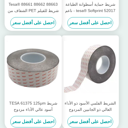
شريط حماية أسطوانة الطباعة
Tesa® 88661 88662 88663
tesa® Softprint 52017 - ناعم
شريط للفيلم PET الشفاف من
جانبيين
احصل على أفضل سعر
احصل على أفضل سعر
الشريط الفلمي الأسود ذو الأداء
شريط TESA 61375 125μm
العالي ذو الجانبين المزدوج
أسود عالي الأداء مزدوج
TESA 61350 50μm
الجوانب مع لاصق أكريليك
احصل على أفضل سعر
احصل على أفضل سعر
معدل