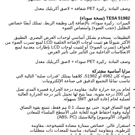
وصف المادة: ركيزة PET شفافة + لاصق أكريليك معدل.
TESA 51982 (نسخة سوداء)
الميزات: ركيزة سوداء، بالإضافة إلى وظيفة الربط، تمتلك أيضًا خصائص
التظليل (حجب الضوء) وامتصاص الضوء.
التطبيقات: يستخدم بشكل أساسي لوحدات العرض البصري. التطبيق
الأكثر شيوعًا هو تثبيت لوحات الإضاءة الخلفية LCD لمنع تسرب الضوء من
الحواف (تسرب الضوء)؛ أو لتثبيت لوحات LCD بإطارات معدنية لمنع
الانعكاسات الداخلية من التأثير على تأثير العرض.
وصف المادة: ركيزة PET سوداء + لاصق أكريليك معدل
مزايا أساسية مشتركة
سواء كان 4982 أو 51982، كلاهما يمتلك "قدرات صلبة" التالية التي
تناسب تمامًا التجميع الدقيق في صناعة الإلكترونيات:
لحام بدرجة حرارة عالية: مقاومة درجة الحرارة قصيرة المدى تصل
إلى 200 درجة مئوية، مما يتيح لها تحمل تأثير درجة الحرارة العالية
لعملية لحام إعادة التدفق SMT بسهولة.
قوة التصاق قوية: حتى مع سمك 0.1 مم فقط، تتمتع بقوة التصاق
أولية وقوة احتفاظ قوية للغاية على الأسطح الملساء للمعادن
(الفولاذ، الألومنيوم) والبلاستيك (ABS، PC).
استقرار عالي: خصائص ممتازة مضادة للشيخوخة، مقاومة
للرطوبة، ومقاومة كيميائية، مناسبة للمعدات ذات متطلبات