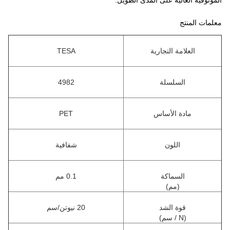
الموثوقية العالية على المدى الطويل.
معلمات المنتج
العلامة التجارية
TESA
السلسلة
4982
مادة الأساس
PET
اللون
شفافية
السماكة
0.1 مم
(مم)
قوة الشد
20 نيوتن/سم
(N / سم)