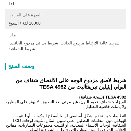
T/T
القدرة على العرض:
10000 لفة / أسبوع
إبراز:
شريط عالية الارتباط مزدوج الجانب
, 
شريط بي تي مزدوج الجانب
, 
شريط الشفافية
وصف المنتج
شريط لاصق مزدوج الوجه عالي الالتصاق شفاف من
البولي إيثيلين تيريفثاليت من TESA 4982
TESA 4982 (نسخة شفافة)
الميزات: شفاف عديم اللون، غير مرئي بعد التطبيق، لا يؤثر على المظهر،
ولا يمتلك خاصية التظليل.
التطبيقات: يستخدم بشكل أساسي لربط أسطح المكونات أو للتثبيت
الهيكلي دون متطلبات التظليل. على سبيل المثال، تثبيت لوحات LCD
الشفافة، لوحات الأسماء المعدنية، أو لتثبيت مجموعات البطاريات، مفاتيح
الأفلام، إلخ، في السيناريوهات التي تتطلب الشفافية للمظهر.