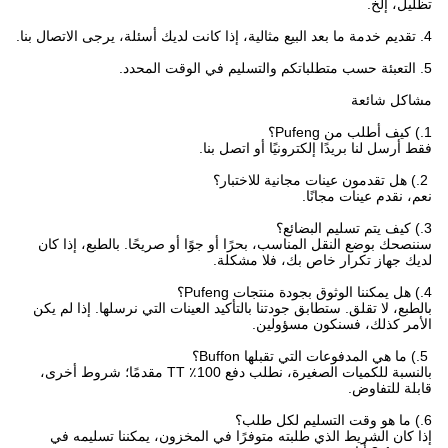
تظليل، إلخ.
4. تقديم خدمة ما بعد البيع مثالية، إذا كانت لديك أسئلة، يرجى الاتصال بنا.
5. التعبئة حسب متطلباتكم والتسليم في الوقت المحدد.
مشاكل شائعة
1.) كيف أطلب من Pufeng؟
فقط أرسل لنا بريدًا إلكترونيًا أو اتصل بنا.
2.) هل تقدمون عينات مجانية للاختبار؟
نعم، نقدم عينات مجانًا.
3.) كيف يتم تسليم البضائع؟
سننصحك بوضع النقل المناسب، بحرًا أو جوًا أو صريحًا. بالطبع، إذا كان
لديك جهاز تكرار خاص بك، فلا مشكلة.
4.) هل يمكننا الوثوق بجودة منتجات Pufeng؟
بالطبع، لا تقلق. ستطابق جودتنا بالتأكيد العينات التي نرسلها. إذا لم يكن
الأمر كذلك، فسنكون مسؤولين.
5.) ما هي المدفوعات التي تقبلها Buffon؟
بالنسبة للكميات الصغيرة، نطلب دفع 100٪ TT مقدمًا؛ شروط أخرى،
قابلة للتفاوض.
6.) ما هو وقت التسليم لكل طلب؟
إذا كان الشريط الذي طلبته متوفرًا في المخزون، يمكننا تسليمه في