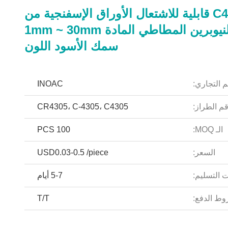
C4305 قابلية للاشتعال الأوراق الإسفنجية من
الرود النيوبرين المطاطي المادة 1mm ~ 30mm
سمك الأسود اللون
م التجاري:
INOAC
م الطراز:
CR4305، C-4305، C4305
الـ MOQ:
100 PCS
السعر:
USD0.03-0.5 /piece
 التسليم:
5-7 أيام
ط الدفع:
T/T