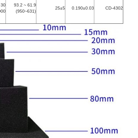
61.9 ~ 93.2
25±5
0.190±0.03
CD-4302
000
(631~950)