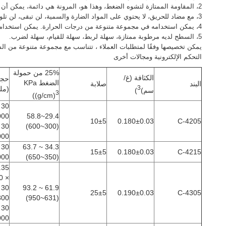
2، المقاومة الممتازة لتشوه الضغط، وهذا هو، المرونة هي دائمة، يمكن أن تضمن أن الملحقات الحصول على حماية الصدمة طويلة الأجل.
3، مع مضاد للحريق، لا يحتوي على المواد الضارة والسمية، لن تبقى، لن تلوث المعدات، لا يآكل المعدن.
4، يمكن استخدامه في مجموعة متنوعة من درجات الحرارة. يمكن استخدامه من -40 درجة مئوية إلى 100 درجة مئوية.
5، السطح لديه مرطوبة ممتازة، سهلة لربط، سهلة للقيام، سهلة لضرب.
يمكن تخصيصها وفقًا لمتطلبات العملاء ، تتناسب مع مجموعة متنوعة من الشر
التحكم الإلكترونية ومجالات أخرى
25% من حمولة
الكثافة (غ/
حجم
الضغط KPa
البند
صلابة
3
(مل
سم)
)
3
)
(g/cm)
000
29.4~58.8
10±5
0.180±0.03
C-4205
(300~600)
000
34.3 ~ 63.7
15±5
0.180±0.03
C-4215
000
(350~650)
× 1000
61.9 ~ 93.2
25±5
0.190±0.03
C-4305
300
(631~950)
000