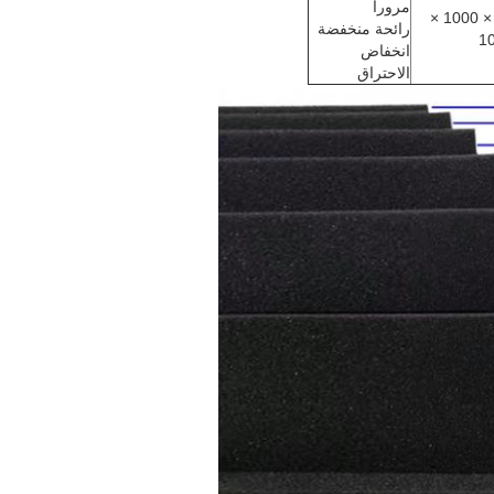
مروراً
30 × 1000 ×
رائحة منخفضة
1
انخفاض
الاحتراق