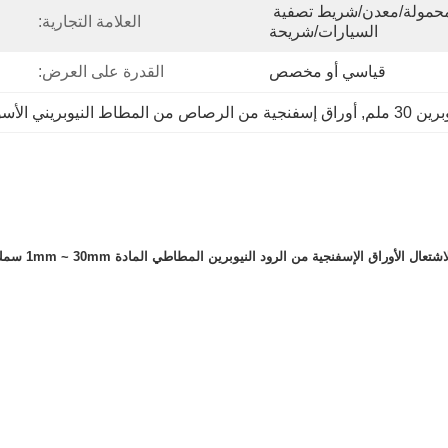
بطارية/كاميرا/هواتف محمولة/معدن/شريط تصفية 
العلامة التجارية:
السيارات/شريحة
قياسي أو مخصص
القدرة على العرض:
30 ملم
, 
أوراق إسفنجية من الرصاص من المطاط النيوبريني الأسو