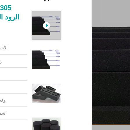
الاس
رق
وقت
شرو