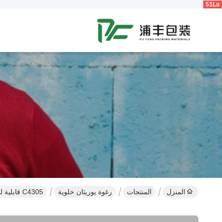
51La
المنزل
المنتجات
رغوة يوريثان خلوية
C4305 قابلية للاشتعال الأوراق الإسفنجية من الرود النيوبرين المطاطي المادة 1mm ~ 30mm سمك الأسود اللون