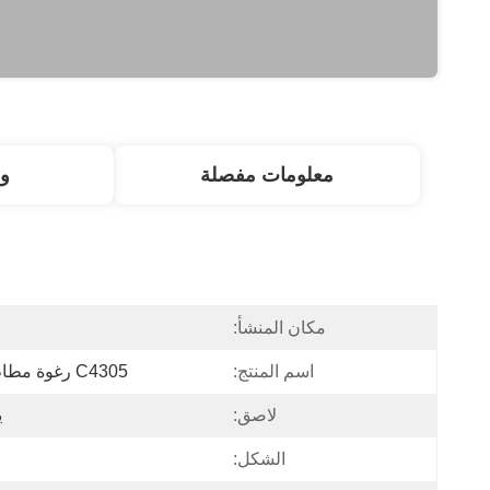
معلومات مفصلة
و
مكان المنشأ:
اسم المنتج:
C4305 رغوة مطاط النيوبرين القابلة للاشتعال
لاصق:
ي
الشكل: