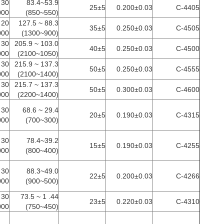
53.9~83.4
25±5
0.200±0.03
C-4405
000
(550~850)
88.3 ~ 127.5
35±5
0.250±0.03
C-4505
000
(900~1300)
103.0 ~ 205.9
40±5
0.250±0.03
C-4500
000
(1050~2100)
137.3 ~ 215.9
50±5
0.250±0.03
C-4555
000
(1400~2100)
137.3 ~ 215.7
50±5
0.300±0.03
C-4600
000
(1400~2200)
29.4 ~ 68.6
20±5
0.190±0.03
C-4315
000
(300~700)
39.2~78.4
15±5
0.190±0.03
C-4255
000
(400~800)
49.0~88.3
22±5
0.200±0.03
C-4266
000
(500~900)
44. 1 ~ 73.5
23±5
0.220±0.03
C-4310
000
(450~750)