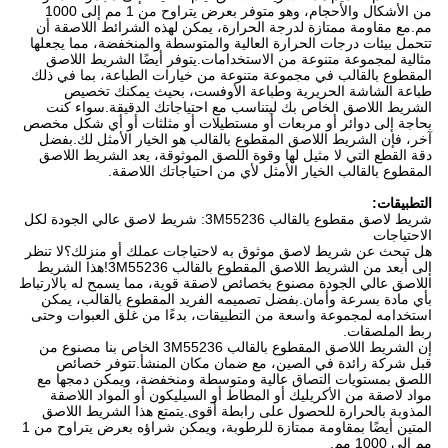
من الأشكال والأحجام، وهو متوفر بعرض يتراوح من 1 مم إلى 1000
مم.مع مقاومة ممتازة لدرجة الحرارة، يمكن لهذه الشرائط اللاصقة أن
تتحمل بيئات درجات الحرارة العالية والمتوسطة والمنخفضة، مما يجعلها
مثالية لمجموعة متنوعة من الاستخدامات.يتوفر أيضًا الشريط اللاصق
المقطوع بالقالب في مجموعة متنوعة من خيارات الطباعة، بما في ذلك
طباعة الشاشة الحريرية وطباعة الأوفست، بحيث يمكنك تخصيص
الشريط اللاصق الخاص بك ليتناسب مع احتياجاتك الدقيقة.سواء كنت
بحاجة إلى دوائر أو مربعات أو مستطيلات أو مثلثات أو أي شكل مخصص
آخر، فإن الشريط اللاصق المقطوع بالقالب هو الخيار الأمثل لك.بفضل
دقة القطع التي لا مثيل لها وقوة اللصق الموثوقة، يعد الشريط اللاصق
المقطوع بالقالب الخيار الأمثل لأي من احتياجاتك اللاصقة.
التطبيقات:
شريط لاصق مقطوع بالقالب 3M55236: شريط لاصق عالي الجودة لكل
الاحتياجات
هل تبحث عن شريط لاصق موثوق به لاحتياجات عملك أو منزلك؟لا تنظر
إلى أبعد من الشريط اللاصق المقطوع بالقالب 3M55236!هذا الشريط
اللاصق عالي الجودة مصنوع بخصائص لاصقة قوية، مما يسمح له بالارتباط
بأي مادة بسرعة وأمان.بفضل تصميمه الفريد المقطوع بالقالب، يمكن
استخدامه لمجموعة واسعة من التطبيقات، بدءًا من غلق العبوات وحتى
ربط الملصقات.
إن الشريط اللاصق المقطوع بالقالب 3M55236 الخاص بنا مصنوع من
قبل شركة رائدة في الصين، مع ضمان مكان المنشأ.تتوفر خصائص
اللصق بمستويات التصاق عالية ومتوسطة ومنخفضة، ويمكن دمجها مع
مواد لاصقة من الأكريليك أو المطاط أو السيليكون أو المواد اللاصقة
المذوبة بالحرارة للحصول على رابطة أقوى.يتمتع هذا الشريط اللاصق
المتين أيضًا بمقاومة ممتازة للرطوبة، ويمكن شراؤه بعرض يتراوح من 1
مم إلى 1000 مم.