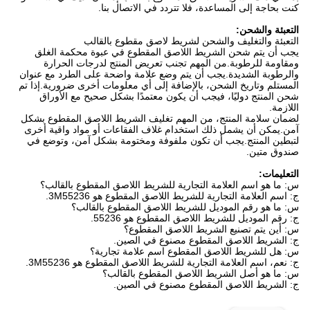
كنت بحاجة إلى المساعدة، فلا تتردد في الاتصال بنا.
التعبئة والشحن:
التعبئة والتغليف والشحن لشريط لاصق مقطوع بالقالب
يجب أن يتم شحن الشريط اللاصق المقطوع في عبوة محكمة الغلق
ومقاومة للرطوبة.من المهم تجنب تعريض المنتج لدرجات الحرارة
والرطوبة الشديدة.يجب أن يتم وضع علامة واضحة على الطرد مع عنوان
المستلم وتاريخ الشحن، بالإضافة إلى أي معلومات أخرى ضرورية.إذا تم
شحن المنتج دوليًا، فيجب أن يكون معتمدًا بشكل صحيح مع الأوراق
اللازمة.
لضمان سلامة المنتج، من المهم تغليف الشريط اللاصق المقطوع بشكل
آمن.يمكن أن يشمل ذلك استخدام غلاف الفقاعات أو مواد واقية أخرى
لتبطين المنتج.يجب أن تكون ملفوفة ومختومة بشكل آمن، وتوضع في
صندوق متين.
التعليمات:
س: ما هو اسم العلامة التجارية للشريط اللاصق المقطوع بالقالب؟
ج: اسم العلامة التجارية للشريط اللاصق المقطوع هو 3M55236.
س: ما هو رقم الموديل للشريط اللاصق المقطوع بالقالب؟
ج: رقم الموديل للشريط اللاصق المقطوع هو 55236.
س: أين يتم تصنيع الشريط اللاصق المقطوع؟
ج: الشريط اللاصق المقطوع مصنوع في الصين.
س: هل للشريط اللاصق المقطوع اسم علامة تجارية؟
ج: نعم، اسم العلامة التجارية للشريط اللاصق المقطوع هو 3M55236.
س: ما هو أصل الشريط اللاصق المقطوع بالقالب؟
ج: الشريط اللاصق المقطوع مصنوع في الصين.