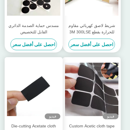
شريط لاصق كهربائي مقاوم
مسدس حماية الصدمة الدائري
للحرارة بقطع 3M 300LSE
القابل للتخصيص
شريط لاصق مزدوج الوجهين
احصل على أفضل سعر
احصل على أفضل سعر
PET
فيديو
فيديو
Die-cutting Acetate cloth
Custom Acetic cloth tape