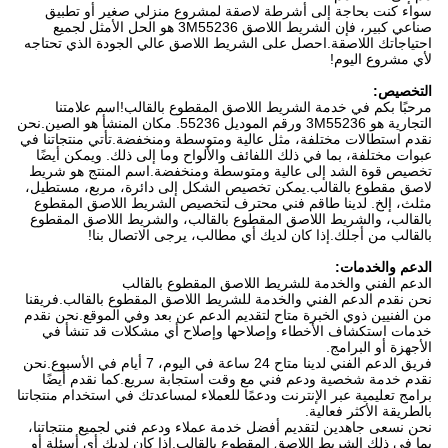
سواء كنت بحاجة إلى أشرطة لاصقة لمشروع منزلي صغير أو تطبيق
صناعي كبير، فإن الشريط اللاصق 3M55236 هو الحل الأمثل لجميع
احتياجاتك اللاصقة.احصل على الشريط اللاصق عالي الجودة الذي تحتاجه
لأي مشروع اليوم!
التخصيص:
مرحبًا بكم في خدمة الشريط اللاصق المقطوع بالقالب!اسم علامتنا
التجارية هو 3M55236 ورقم الموديل 55236. مكان المنشأ هو الصين.نحن
نقدم استطالات مختلفة، مثل عالية ومتوسطة ومنخفضة.تأتي منتجاتنا في
عبوات مختلفة، بما في ذلك اللفائف والألواح وما إلى ذلك. ويمكن أيضًا
تخصيص قوة الشد إلى عالية ومتوسطة ومنخفضة.اسم المنتج هو شريط
لاصق مقطوع بالقالب.يمكن تخصيص الشكل إلى دائرة، مربع، مستطيل،
مثلث، إلخ. لدينا طاقم فني محترف لتخصيص الشريط اللاصق المقطوع
بالقالب، والشريط اللاصق المقطوع بالقالب، والشريط اللاصق المقطوع
بالقالب من أجلك.إذا كان لديك أي مطالب، يرجى الاتصال بنا!
الدعم والخدمات:
الدعم الفني والخدمة للشريط اللاصق المقطوع بالقالب
نحن نقدم الدعم الفني والخدمة للشريط اللاصق المقطوع بالقالب.فريقنا
من الفنيين ذوي الخبرة متاح لتقديم الدعم عن بعد وفي الموقع.نحن نقدم
خدمات استكشاف الأخطاء وإصلاحها وإصلاح أي مشكلات قد تنشأ في
الأجهزة أو البرامج.
فريق الدعم الفني لدينا متاح 24 ساعة في اليوم، 7 أيام في الأسبوع.نحن
نقدم خدمة شخصية ودعم فني مع وقت استجابة سريع.كما نقدم أيضًا
برامج تعليمية عبر الإنترنت ودعمًا للعملاء لمساعدتك في استخدام منتجاتنا
بالطريقة الأكثر فعالية.
نحن نسعى جاهدين لتقديم أفضل خدمة عملاء ودعم فني لجميع منتجاتنا،
بما في ذلك الشريط اللاصق المقطوع بالقالب.إذا كان لديك أي أسئلة أو