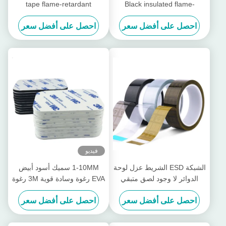
tape flame-retardant
Black insulated flame-
insulating material, for cable
retardant tape for telephone
احصل على أفضل سعر
احصل على أفضل سعر
bundling
LCD repair
فيديو
الشبكة ESD الشريط عزل لوحة
1-10MM سميك أسود أبيض
الدوائر لا وجود لصق متبقي
EVA رغوة وسادة قوية 3M رغوة
شريط OPP
شريط مزدوج الجانبين
احصل على أفضل سعر
احصل على أفضل سعر