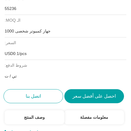
55236
الـ MOQ:
جهاز كمبيوتر شخصى 1000
السعر:
USD0.1/pcs
شروط الدفع:
تي / ت
احصل على أفضل سعر
اتصل بنا
معلومات مفصلة
وصف المنتج