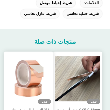
العلامات:
شريط إحباط موصل
شريط حماية نحاسي
شريط عازل نحاسي
منتجات ذات صلة
فيديو
فيديو
0.05-0.18mm ضخم أسود يدعم
3M التوصيل المزدوج الجانبي