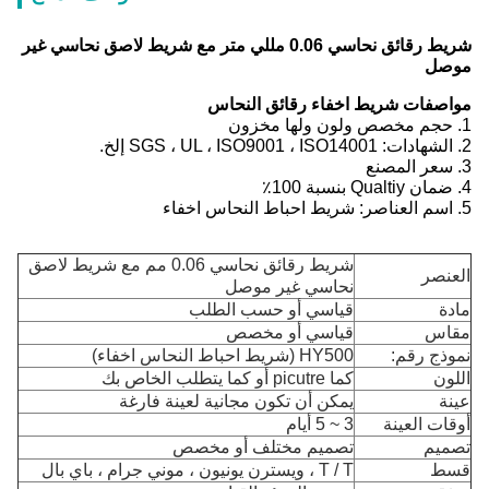
شريط رقائق نحاسي 0.06 مللي متر مع شريط لاصق نحاسي غير
موصل
مواصفات شريط اخفاء رقائق النحاس
1. حجم مخصص ولون ولها مخزون
2. الشهادات: SGS ، UL ، ISO9001 ، ISO14001 إلخ.
3. سعر المصنع
4. ضمان Qualtiy بنسبة 100٪
5. اسم العناصر: شريط احباط النحاس اخفاء
شريط رقائق نحاسي 0.06 مم مع شريط لاصق
العنصر
نحاسي غير موصل
مادة
قياسي أو حسب الطلب
مقاس
قياسي أو مخصص
نموذج رقم:
HY500 (شريط احباط النحاس اخفاء)
اللون
كما picutre أو كما يتطلب الخاص بك
عينة
يمكن أن تكون مجانية لعينة فارغة
أوقات العينة
3 ~ 5 أيام
تصميم
تصميم مختلف أو مخصص
قسط
T / T ، ويسترن يونيون ، موني جرام ، باي بال