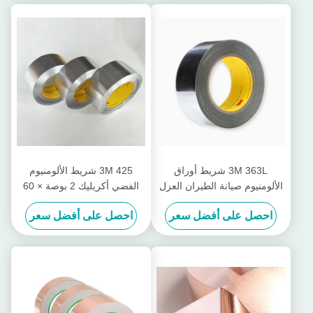
3M 363L شريط أوراق
3M 425 شريط الألومنيوم
الألومنيوم صيانة الطيران العزل
الفضي أكريليك 2 بوصة × 60
الحراري شريط القماش
Yd 4.6mil سميكة
احصل على أفضل سعر
احصل على أفضل سعر
الزجاجي