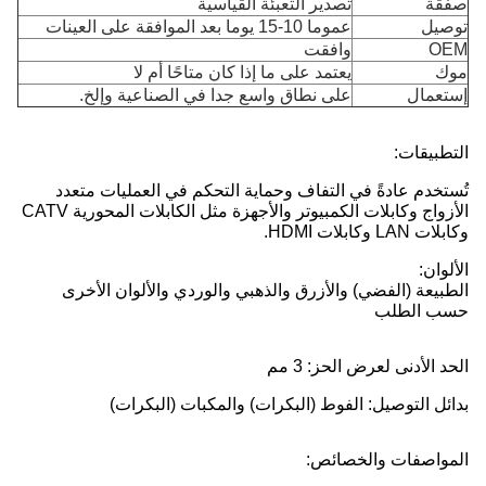
صفقة
تصدير التعبئة القياسية
توصيل
عموما 10-15 يوما بعد الموافقة على العينات
OEM
وافقت
موك
يعتمد على ما إذا كان متاحًا أم لا
إستعمال
على نطاق واسع جدا في الصناعية وإلخ.
التطبيقات:
تُستخدم عادةً في التفاف وحماية التحكم في العمليات متعدد
الأزواج وكابلات الكمبيوتر والأجهزة مثل الكابلات المحورية CATV
وكابلات LAN وكابلات HDMI.
الألوان:
الطبيعة (الفضي) والأزرق والذهبي والوردي والألوان الأخرى
حسب الطلب
الحد الأدنى لعرض الحز: 3 مم
بدائل التوصيل: الفوط (البكرات) والمكبات (البكرات)
المواصفات والخصائص: