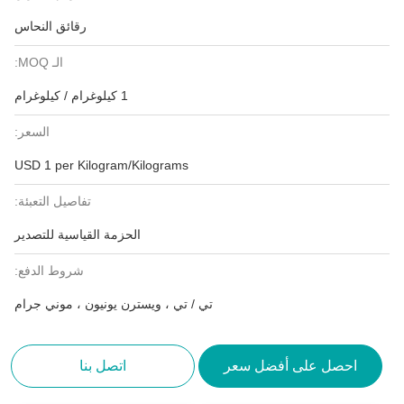
رقائق النحاس
الـ MOQ:
1 كيلوغرام / كيلوغرام
السعر:
USD 1 per Kilogram/Kilograms
تفاصيل التعبئة:
الحزمة القياسية للتصدير
شروط الدفع:
تي / تي ، ويسترن يونيون ، موني جرام
احصل على أفضل سعر
اتصل بنا