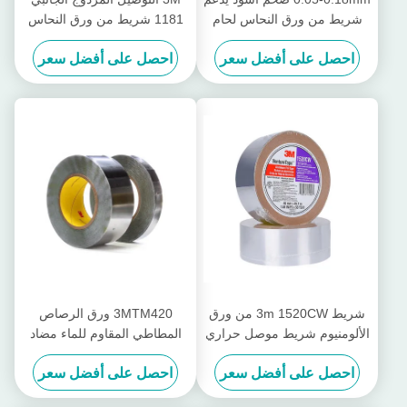
شريط من ورق النحاس لحام
1181 شريط من ورق النحاس
الزجاج الملون والدرع EMI
23 بوصة × 16.5 ياردة شريط
احصل على أفضل سعر
احصل على أفضل سعر
معدني بلا خيط
شريط 3m 1520CW من ورق
3MTM420 ورق الرصاص
الألومنيوم شريط موصل حراري
المطاطي المقاوم للماء مضاد
سميكه 0.08mm
للنار الحماية المعدنية 3M
احصل على أفضل سعر
احصل على أفضل سعر
الشريط