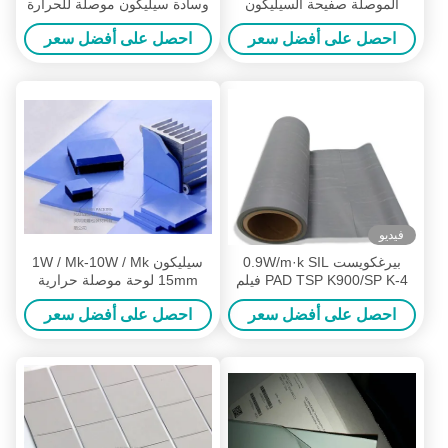
الموصلة صفيحة السيليكون
وسادة سيليكون موصلة للحرارة
GP1500 الأسود 1.5W / MK
احصل على أفضل سعر
احصل على أفضل سعر
فيديو
بيرغكويست 0.9W/m·k SIL
سيليكون 1W / Mk-10W / Mk
PAD TSP K900/SP K-4 فيلم
15mm لوحة موصلة حرارية
السيليكون الموصل الحراري
للهاتف الخليوي المحمول وتبديد
احصل على أفضل سعر
احصل على أفضل سعر
الحرارة