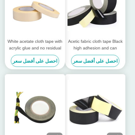
White acetate cloth tape with
Acetic fabric cloth tape Black
acrylic glue and no residual
high adhesion and can
glue, High-temperature
temperatures up to 130℃
احصل على أفضل سعر
احصل على أفضل سعر
insulating tape