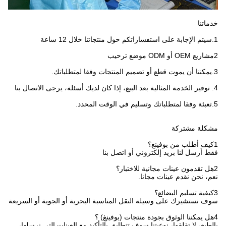
خدماتنا
1.سيتم الإجابة على استفساراتكم حول منتجاتنا خلال 12 ساعة
2مشاريع OEM أو ODM موضع ترحيب
3.يمكننا أن يموت قطع أو تصميم المنتجات وفقا لمتطلباتك.
4. توفير الخدمة المثالية بعد البيع، إذا كان لديك أسئلة، يرجى الاتصال بنا
5.تعبئة وفقا لمتطلباتك وتسليم في الوقت المحدد.
مشكلة مشتركة
1كيف أطلب من بوفينغ؟
فقط أرسل لنا بريد إلكتروني أو اتصل بنا
2هل تقدمون عينات مجانية للاختبار؟
نعم، نحن نقدم عينات مجانا.
3كيفية تسليم البضائع؟
سوف نستشيرك على وسيلة النقل المناسبة البحرية أو الجوية أو السريعة
4هل يمكننا الوثوق بجودة منتجات (بوفينغ) ؟
بالطبع، لا تقلقوا، نوعيتنا سوف تتطابق بالتأكيد مع العينات التي نرسلها،